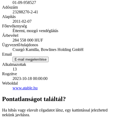
01-09-958527
Adószám
23288270-2-41
Alapítás
2011-02-07
Főtevékenység
Éttermi, mozgó vendéglátás
Árbevétel
284 558 000 HUF
Ügyvezető/tulajdonos
Csurgó Kamilla, Bowlines Holding GmbH
Email
E-mail megjelenítése
Alkalmazottak
13
Rogzitve
2023-10-18 00:00:00
Weboldal
www.atable.hu
Pontatlanságot találtál?
Ha hibás vagy elavult cégadatot látsz, egy kattintással jelezheted
nekünk javításra.