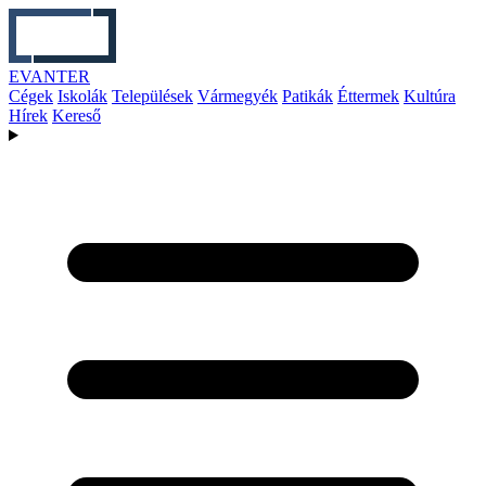
EVANTER
Cégek
Iskolák
Települések
Vármegyék
Patikák
Éttermek
Kultúra
Hírek
Kereső