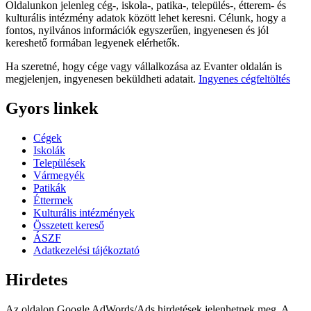
Oldalunkon jelenleg cég-, iskola-, patika-, település-, étterem- és
kulturális intézmény adatok között lehet keresni. Célunk, hogy a
fontos, nyilvános információk egyszerűen, ingyenesen és jól
kereshető formában legyenek elérhetők.
Ha szeretné, hogy cége vagy vállalkozása az Evanter oldalán is
megjelenjen, ingyenesen beküldheti adatait.
Ingyenes cégfeltöltés
Gyors linkek
Cégek
Iskolák
Települések
Vármegyék
Patikák
Éttermek
Kulturális intézmények
Összetett kereső
ÁSZF
Adatkezelési tájékoztató
Hirdetes
Az oldalon Google AdWords/Ads hirdetések jelenhetnek meg. A