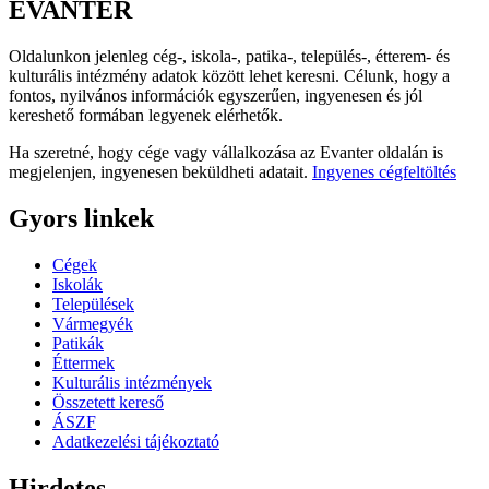
EVANTER
Oldalunkon jelenleg cég-, iskola-, patika-, település-, étterem- és
kulturális intézmény adatok között lehet keresni. Célunk, hogy a
fontos, nyilvános információk egyszerűen, ingyenesen és jól
kereshető formában legyenek elérhetők.
Ha szeretné, hogy cége vagy vállalkozása az Evanter oldalán is
megjelenjen, ingyenesen beküldheti adatait.
Ingyenes cégfeltöltés
Gyors linkek
Cégek
Iskolák
Települések
Vármegyék
Patikák
Éttermek
Kulturális intézmények
Összetett kereső
ÁSZF
Adatkezelési tájékoztató
Hirdetes