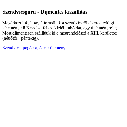
Szendvicsguru - Díjmentes kiszállítás
Megérkeztünk, hogy átformáljuk a szendvicsről alkotott eddigi
véleményed! Készítsd fel az ízlelőbimbóidat, egy új élményre! :)
Most díjmentesen szállítjuk ki a megrendelésed a XIII. kerületbe
(hétfőtől - péntekig).
Szendvics, pogácsa, édes sütemény