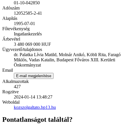
01-10-042850
Adószám
12052585-2-41
Alapítás
1995-07-01
Főtevékenység
Ingatlankezelés
Árbevétel
3 480 069 000 HUF
Ügyvezető/tulajdonos
dr. Palatka Lívia Matild, Molnár Anikó, Köbli Rita, Faragó
Miklós, Vadas Katalin, Budapest Főváros XIII. Kerületi
Önkormányzat
Email
E-mail megjelenítése
Alkalmazottak
427
Rogzitve
2024-01-14 13:48:27
Weboldal
kozszolgaltato.bp13.hu
Pontatlanságot találtál?