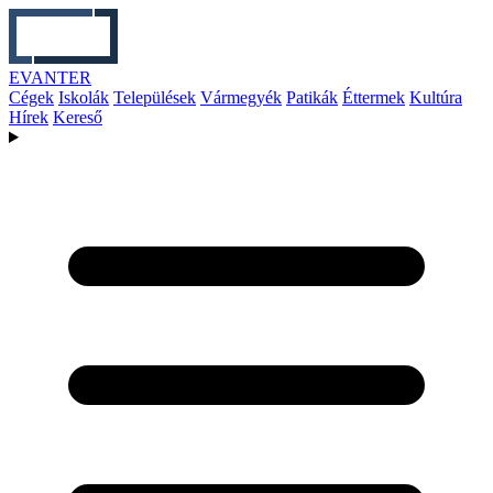
EVANTER
Cégek
Iskolák
Települések
Vármegyék
Patikák
Éttermek
Kultúra
Hírek
Kereső