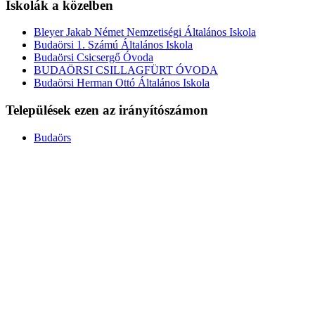
Iskolák a közelben
Bleyer Jakab Német Nemzetiségi Általános Iskola
Budaörsi 1. Számú Általános Iskola
Budaörsi Csicsergő Óvoda
BUDAÖRSI CSILLAGFÜRT ÓVODA
Budaörsi Herman Ottó Általános Iskola
Települések ezen az irányítószámon
Budaörs