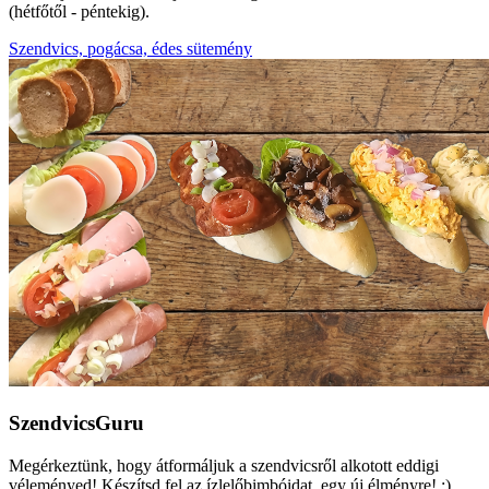
(hétfőtől - péntekig).
Szendvics, pogácsa, édes sütemény
SzendvicsGuru
Megérkeztünk, hogy átformáljuk a szendvicsről alkotott eddigi
véleményed! Készítsd fel az ízlelőbimbóidat, egy új élményre! :)