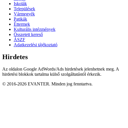
Iskolák
Települések
Vármegyék
Patikák
Éttermek
Kulturális intézmények
Összetett kereső
ÁSZF
Adatkezelési tájékoztató
Hirdetes
Az oldalon Google AdWords/Ads hirdetések jelenhetnek meg. A
hirdetési blokkok tartalma külső szolgáltatástól érkezik.
© 2016-2026 EVANTER. Minden jog fenntartva.