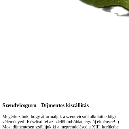
Szendvicsguru - Díjmentes kiszállítás
Megérkeztünk, hogy átformáljuk a szendvicsről alkotott eddigi
véleményed! Készítsd fel az ízlelőbimbóidat, egy új élményre! :)
Most díjmentesen szállítjuk ki a megrendelésed a XIII. kerületbe