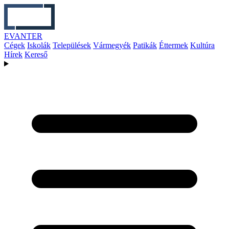
EVANTER
Cégek
Iskolák
Települések
Vármegyék
Patikák
Éttermek
Kultúra
Hírek
Kereső