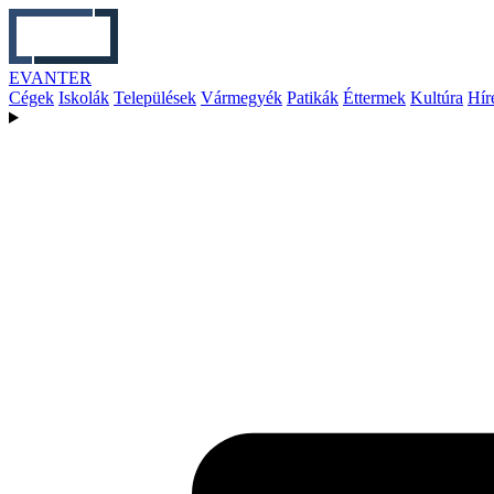
EVANTER
Cégek
Iskolák
Települések
Vármegyék
Patikák
Éttermek
Kultúra
Hír