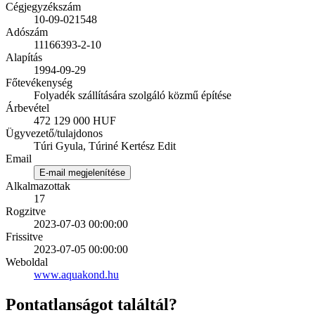
Cégjegyzékszám
10-09-021548
Adószám
11166393-2-10
Alapítás
1994-09-29
Főtevékenység
Folyadék szállítására szolgáló közmű építése
Árbevétel
472 129 000 HUF
Ügyvezető/tulajdonos
Túri Gyula, Túriné Kertész Edit
Email
E-mail megjelenítése
Alkalmazottak
17
Rogzitve
2023-07-03 00:00:00
Frissitve
2023-07-05 00:00:00
Weboldal
www.aquakond.hu
Pontatlanságot találtál?