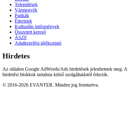
Települések
Vármegyék
Patikák
Éttermek
Kulturális intézmények
Összetett kereső
ÁSZF
Adatkezelési tájékoztató
Hirdetes
Az oldalon Google AdWords/Ads hirdetések jelenhetnek meg. A
hirdetési blokkok tartalma külső szolgáltatástól érkezik.
© 2016-2026 EVANTER. Minden jog fenntartva.