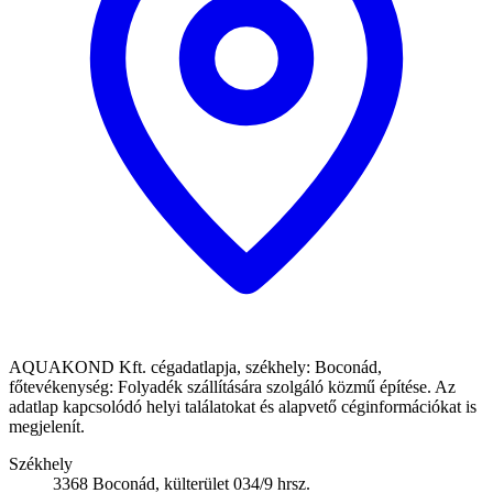
AQUAKOND Kft. cégadatlapja, székhely: Boconád,
főtevékenység: Folyadék szállítására szolgáló közmű építése. Az
adatlap kapcsolódó helyi találatokat és alapvető céginformációkat is
megjelenít.
Székhely
3368 Boconád, külterület 034/9 hrsz.