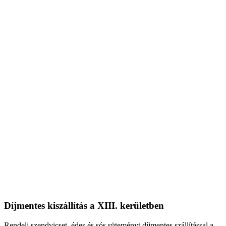
Díjmentes kiszállítás a XIII. kerületben
Rendelj szendvicset, édes és sós süteményt díjmentes szállítással a