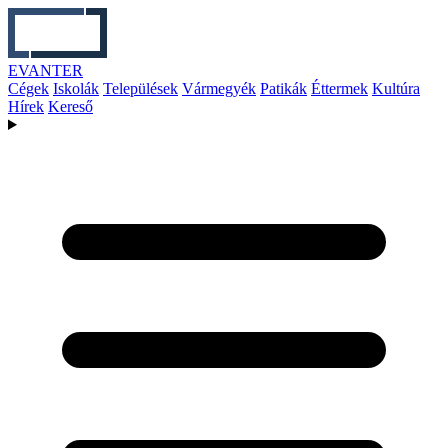
EVANTER
Cégek
Iskolák
Települések
Vármegyék
Patikák
Éttermek
Kultúra
Hírek
Kereső