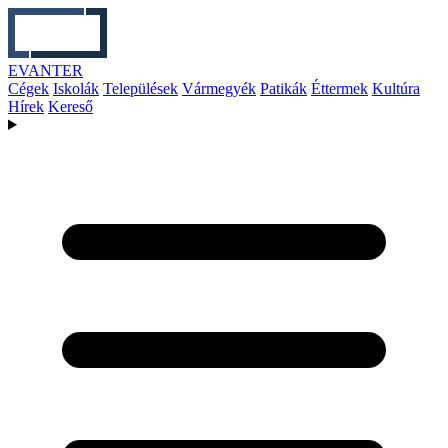
EVANTER
Cégek
Iskolák
Települések
Vármegyék
Patikák
Éttermek
Kultúra
Hírek
Kereső