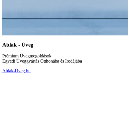
Ablak - Üveg
Prémium Üvegmegoldások
Egyedi Üveggyártás Otthonába és Irodájába
Ablak-Üveg.hu