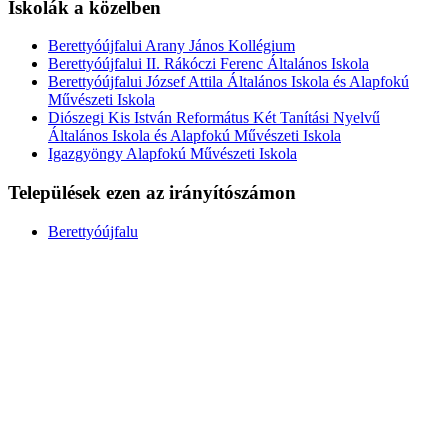
Iskolák a közelben
Berettyóújfalui Arany János Kollégium
Berettyóújfalui II. Rákóczi Ferenc Általános Iskola
Berettyóújfalui József Attila Általános Iskola és Alapfokú
Művészeti Iskola
Diószegi Kis István Református Két Tanítási Nyelvű
Általános Iskola és Alapfokú Művészeti Iskola
Igazgyöngy Alapfokú Művészeti Iskola
Települések ezen az irányítószámon
Berettyóújfalu