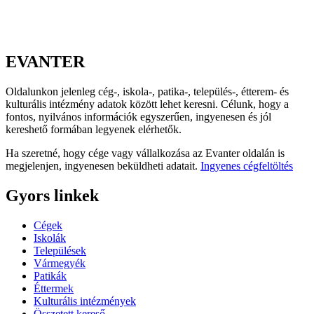
EVANTER
Oldalunkon jelenleg cég-, iskola-, patika-, település-, étterem- és
kulturális intézmény adatok között lehet keresni. Célunk, hogy a
fontos, nyilvános információk egyszerűen, ingyenesen és jól
kereshető formában legyenek elérhetők.
Ha szeretné, hogy cége vagy vállalkozása az Evanter oldalán is
megjelenjen, ingyenesen beküldheti adatait.
Ingyenes cégfeltöltés
Gyors linkek
Cégek
Iskolák
Települések
Vármegyék
Patikák
Éttermek
Kulturális intézmények
Összetett kereső