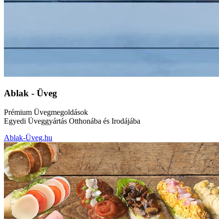
Ablak - Üveg
Prémium Üvegmegoldások
Egyedi Üveggyártás Otthonába és Irodájába
Ablak-Üveg.hu