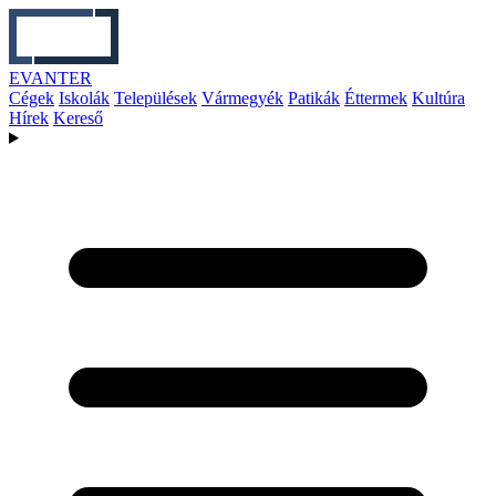
EVANTER
Cégek
Iskolák
Települések
Vármegyék
Patikák
Éttermek
Kultúra
Hírek
Kereső