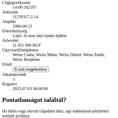
Cégjegyzékszám
14-09-302197
Adószám
11239327-2-14
Alapítás
1996-09-15
Főtevékenység
Lakó- és nem lakó épület építése
Árbevétel
11 451 000 HUF
Ügyvezető/tulajdonos
Weisz Csaba, Weisz Márta, Weisz Dániel, Weisz Patrik,
Weisz Benjámin
Email
E-mail megjelenítése
Alkalmazottak
3
Rogzitve
2023-07-03 00:00:00
Pontatlanságot találtál?
Ha hibás vagy elavult cégadatot látsz, egy kattintással jelezheted
nekünk javításra.