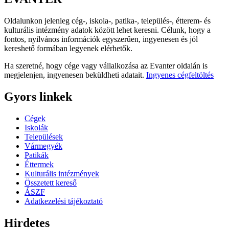
Oldalunkon jelenleg cég-, iskola-, patika-, település-, étterem- és
kulturális intézmény adatok között lehet keresni. Célunk, hogy a
fontos, nyilvános információk egyszerűen, ingyenesen és jól
kereshető formában legyenek elérhetők.
Ha szeretné, hogy cége vagy vállalkozása az Evanter oldalán is
megjelenjen, ingyenesen beküldheti adatait.
Ingyenes cégfeltöltés
Gyors linkek
Cégek
Iskolák
Települések
Vármegyék
Patikák
Éttermek
Kulturális intézmények
Összetett kereső
ÁSZF
Adatkezelési tájékoztató
Hirdetes