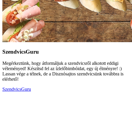
SzendvicsGuru
Megérkeztünk, hogy átformáljuk a szendvicsről alkotott eddigi
véleményed! Készítsd fel az ízlelőbimbóidat, egy új élményre! :)
Lassan vége a télnek, de a Disznósajtos szendvicsünk továbbra is
elérhető!
SzendvicsGuru