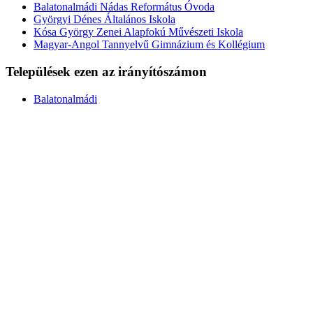
Balatonalmádi Nádas Református Óvoda
Györgyi Dénes Általános Iskola
Kósa György Zenei Alapfokú Művészeti Iskola
Magyar-Angol Tannyelvű Gimnázium és Kollégium
Települések ezen az irányítószámon
Balatonalmádi