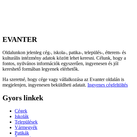
EVANTER
Oldalunkon jelenleg cég-, iskola-, patika-, település-, étterem- és
kulturális intézmény adatok között lehet keresni. Célunk, hogy a
fontos, nyilvános információk egyszerűen, ingyenesen és jól
kereshető formában legyenek elérhetők.
Ha szeretné, hogy cége vagy vállalkozása az Evanter oldalán is
megjelenjen, ingyenesen beküldheti adatait.
Ingyenes cégfeltöltés
Gyors linkek
Cégek
Iskolák
Települések
Vármegyék
Patikák