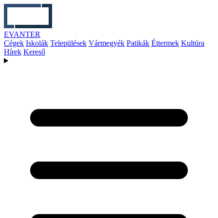
EVANTER
Cégek
Iskolák
Települések
Vármegyék
Patikák
Éttermek
Kultúra
Hírek
Kereső