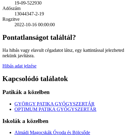
19-09-522930
Adószám
13044347-2-19
Rogzitve
2022-10-16 00:00:00
Pontatlanságot találtál?
Ha hibás vagy elavult cégadatot látsz, egy kattintással jelezheted
nekünk javításra.
Hibás adat jelzése
Kapcsolódó találatok
Patikák a közelben
GYÖRGY PATIKA GYÓGYSZERTÁR
OPTIMUM PATIKA GYÓGYSZERTÁR
Iskolák a közelben
Almádi Magocskák Óvoda és Bölcsőde